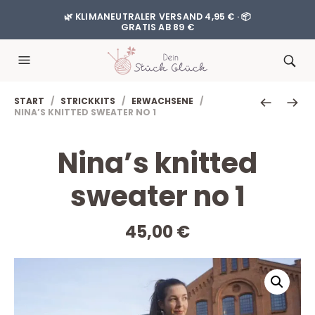
🌿 KLIMANEUTRALER VERSAND 4,95 € · 📦
GRATIS AB 89 €
START
/
STRICKKITS
/
ERWACHSENE
/
NINA’S KNITTED SWEATER NO 1
Nina’s knitted
sweater no 1
45,00
€