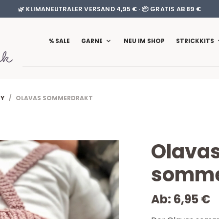
🌿 KLIMANEUTRALER VERSAND 4,95 € · 📦 GRATIS AB 89 €
% SALE
GARNE
NEU IM SHOP
STRICKKITS
BY
/ OLAVAS SOMMERDRAKT
Olava
somme
Ab:
6,95
€