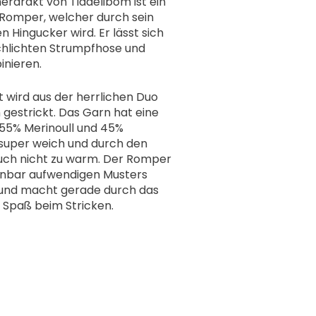
rdrakt von Tiddelibom ist ein
Romper, welcher durch sein
 Hingucker wird. Er lässt sich
schlichten Strumpfhose und
nieren.
wird aus der herrlichen Duo
gestrickt. Das Garn hat eine
s 55% Merinoull und 45%
 super weich und durch den
uch nicht zu warm. Der Romper
einbar aufwendigen Musters
t und macht gerade durch das
l Spaß beim Stricken.