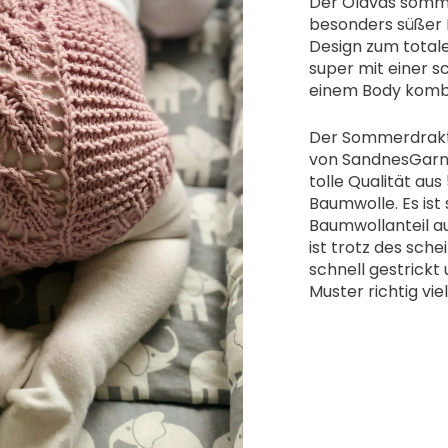
Der Olavas somme
besonders süßer 
Design zum totalen
super mit einer 
einem Body kombi
Der Sommerdrakt 
von SandnesGarn 
tolle Qualität au
Baumwolle. Es ist
Baumwollanteil a
ist trotz des sch
schnell gestrick
Muster richtig vie