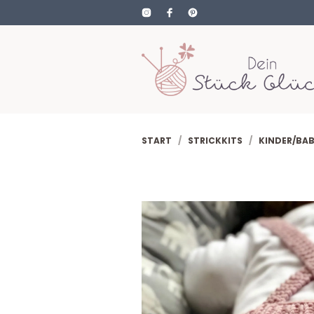
START
/
STRICKKITS
/
KINDER/BA