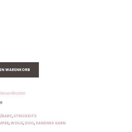
DEN WARENKORB
Versandkosten
ge
/BABY
,
STRICKKITS
MPER
,
WOLLE
,
DUO
,
SANDNES GARN