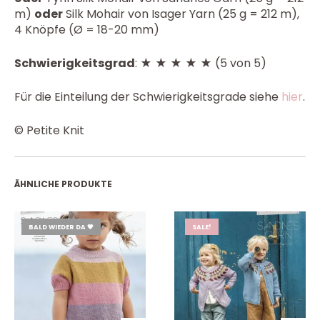
m)
oder
Silk Mohair von Isager Yarn (25 g = 212 m),
4 Knöpfe (Ø = 18-20 mm)
Schwierigkeitsgrad
: ★ ★ ★ ★ ★ (5 von 5)
Für die Einteilung der Schwierigkeitsgrade siehe
hier
.
© Petite Knit
ÄHNLICHE PRODUKTE
BALD WIEDER DA 💗
SALE!