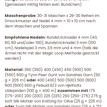
(gemessen mittig hinten exkl. Bündchen)
Maschenprobe:
30-31 Maschen x 29-30 Reihen im
Smockmuster auf Nadel 4 mm = 10 x 10 cm nach
dem Waschen und Spannen
Empfohlene Nadeln:
Rundstricknadel 4 mm (40,
60, 80 und/oder 100), Rundstricknadel 3 mm (100
cm), Nadelspiel 3 mm, 3,5 mm und 4 mm (falls die
Ärmel nicht mit der Magic Loop Methode gestrickt
werden)
Material:
350 (350) 400 (450) 450 (500) 500
(550) 600 g Tynn Peer Gynt von Sandnes Garn (50
g = 205 m)
oder
400 (400) 500 (500) 500 (600)
600 (600) 600 g Pelsuld 8/2 von Hjelholts
Uldspinderi (100 g = 400 m)
zusammen mit
175
(175-200) 200 (200) 225 (225) 250 (250-275) 275 g
Soft Silk Mohair von Knitting for Olive (25 g = 225 m)
oder
Tynn Silk Mohair von Sandnes Garn (25 g = 212