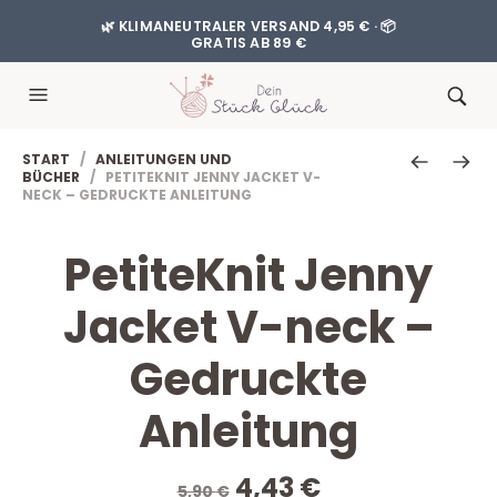
🌿 KLIMANEUTRALER VERSAND 4,95 € · 📦
GRATIS AB 89 €
START
/
ANLEITUNGEN UND
BÜCHER
/ PETITEKNIT JENNY JACKET V-
NECK – GEDRUCKTE ANLEITUNG
PetiteKnit Jenny
Jacket V-neck –
Gedruckte
Anleitung
Ursprünglicher
Aktueller
4,43
€
5,90
€