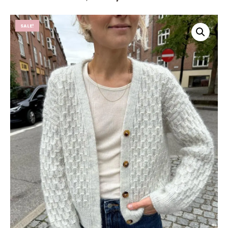
Preis
Preis
war:
ist:
SALE!
5,90 €
4,43 €.