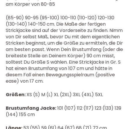
am Körper von 80-85
(85-90) 90-95 (95-100) 100-110 (110-120) 120-130
(130-140) 140-150 cm. Die Maße der fertigen
Strickjacke sind auf der Vorderseite zu finden. Nimm
von Dir selbst Maß, bevor Du mit dem eigentlichen
Stricken beginnst, um die Größe zu ermitteln, die Dir
am besten passt. Wenn Dein Brustumfang (oder die
breiteste Stelle an Deinem Körper) 90 cm misst,
solltest Du Größe S wählen. Eine Strickjacke in Gr. S
hat einen Brustumfang von 107 cm und hätte in
diesem Fall einen Bewegungsspielraum (positive
ease) von 17 cm.
Größen:
XS (S) M (L) XL (2XL) 3XL (4XL) 5XL
Brustumfang Jacke:
101 (107) 112 (117) 123 (133) 139
(144) 155 cm
Länge:
53 (55) 59 (61) 64 (67) 68 (71) 72 cm