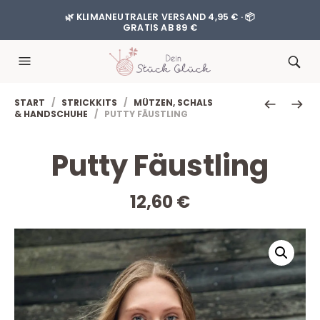
🌿 KLIMANEUTRALER VERSAND 4,95 € · 📦
GRATIS AB 89 €
START
/
STRICKKITS
/
MÜTZEN, SCHALS
& HANDSCHUHE
/ PUTTY FÄUSTLING
Putty Fäustling
12,60
€