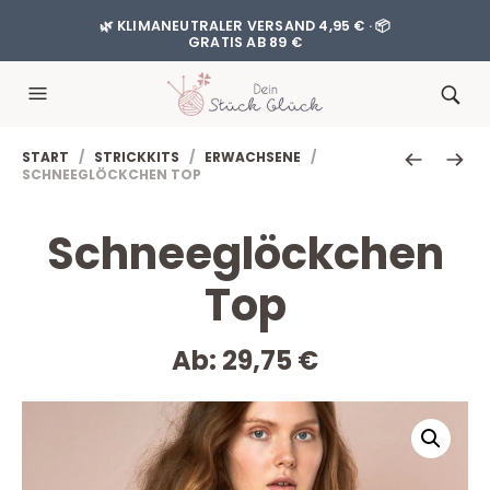
🌿 KLIMANEUTRALER VERSAND 4,95 € · 📦
GRATIS AB 89 €
START
/
STRICKKITS
/
ERWACHSENE
/
SCHNEEGLÖCKCHEN TOP
Schneeglöckchen
Top
Ab:
29,75
€