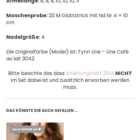
Ärmellänge:
8, 9, 9, 10, 10, 10, 11
Maschenprobe:
20 M Glattstrick mit Nd Nr 4 = 10
cm
Nadelgröße:
4
Die Originalfarbe (Model) ist: Tynn Line – Line Cafè
au lait 3042
Bitte beachte das dass
Anleitungsheft 2104
NICHT
im Set dabei ist und zusätzlich erworben werden
muss.
DAS KÖNNTE DIR AUCH GEFALLEN …
BALD WIEDER DA 💗