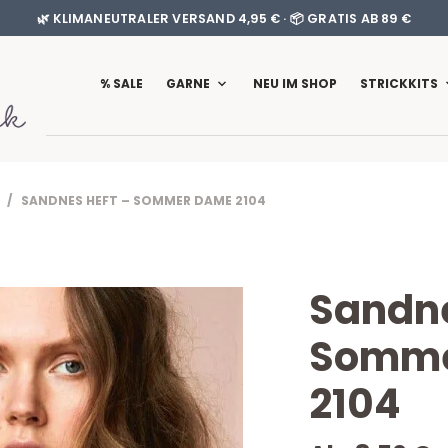
🌿 KLIMANEUTRALER VERSAND 4,95 € · 📦 GRATIS AB 89 €
% SALE
GARNE
NEU IM SHOP
STRICKKITS
/ SANDNES HEFT – SOMMER DAME 2104
Sandne
Somme
2104