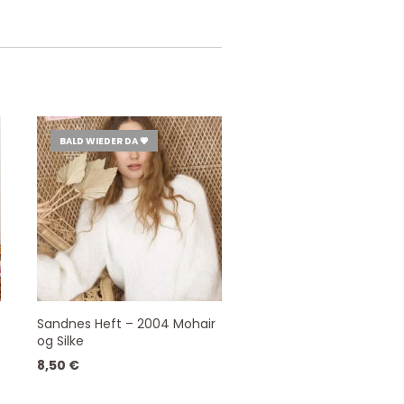
BALD WIEDER DA 💗
Sandnes Heft – 2004 Mohair
og Silke
8,50
€