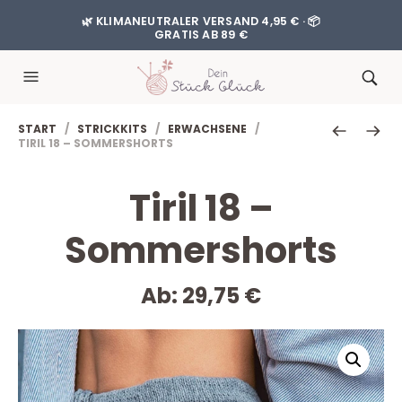
🌿 KLIMANEUTRALER VERSAND 4,95 € · 📦
GRATIS AB 89 €
START
/
STRICKKITS
/
ERWACHSENE
/
TIRIL 18 – SOMMERSHORTS
Tiril 18 –
Sommershorts
Ab:
29,75
€