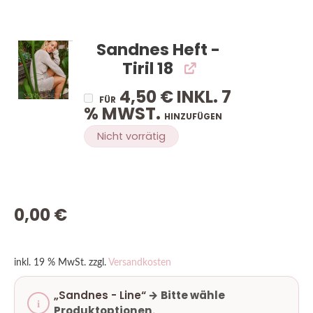
Sandnes Heft -
Tiril 18
4,50
€
INKL. 7
FÜR
% MWST.
HINZUFÜGEN
Nicht vorrätig
0,00
€
inkl. 19 % MwSt.
zzgl.
Versandkosten
„Sandnes - Line“
→
Bitte wähle
Produktoptionen.