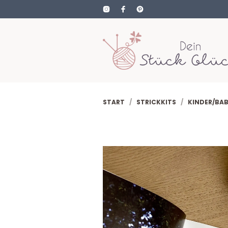
START
/
STRICKKITS
/
KINDER/BA