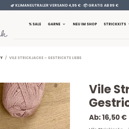
🌿 KLIMANEUTRALER VERSAND 4,95 € · 📦 GRATIS AB 89 €
% SALE
GARNE
NEU IM SHOP
STRICKKITS
BY
/ VILE STRICKJACKE – GESTRICKTE LIEBE
Vile St
Gestri
Ab:
16,50
€