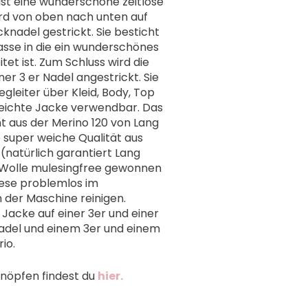
 ist eine wunderschöne zeitlose
wird von oben nach unten auf
cknadel gestrickt. Sie besticht
asse in die ein wunderschönes
et ist. Zum Schluss wird die
ner 3 er Nadel angestrickt. Sie
egleiter über Kleid, Body, Top
 leichte Jacke verwendbar. Das
t aus der Merino 120 von Lang
e super weiche Qualität aus
(natürlich garantiert Lang
e Wolle mulesingfree gewonnen
diese problemlos im
 der Maschine reinigen.
 Jacke auf einer 3er und einer
nadel und einem 3er und einem
io.
Knöpfen findest du
hier.