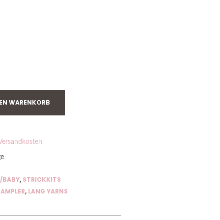
DEN WARENKORB
Versandkosten
ge
/BABY
,
STRICKKITS
RAMPLER
,
LANG YARNS