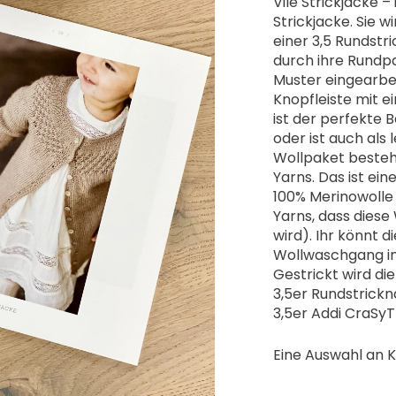
Vile Strickjacke –
Strickjacke. Sie 
einer 3,5 Rundstri
durch ihre Rundp
Muster eingearbeit
Knopfleiste mit ei
ist der perfekte B
oder ist auch als
Wollpaket besteh
Yarns. Das ist ein
100% Merinowolle 
Yarns, dass dies
wird). Ihr könnt 
Wollwaschgang in
Gestrickt wird die
3,5er Rundstrick
3,5er Addi CraSyTr
Eine Auswahl an 