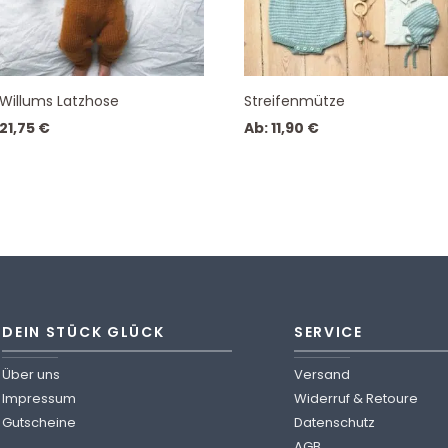
Willums Latzhose
Streifenmütze
21,75
€
Ab:
11,90
€
DEIN STÜCK GLÜCK
SERVICE
Über uns
Versand
Impressum
Widerruf & Retoure
Gutscheine
Datenschutz
AGB