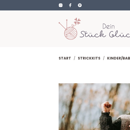
START
/
STRICKKITS
/
KINDER/BA