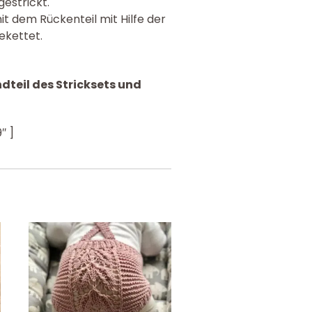
estrickt.
it dem Rückenteil mit Hilfe der
ekettet.
ndteil des Stricksets und
″ ]