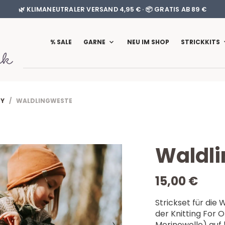
🌿 KLIMANEUTRALER VERSAND 4,95 € · 📦 GRATIS AB 89 €
% SALE
GARNE
NEU IM SHOP
STRICKKITS
BY
/ WALDLINGWESTE
Waldl
15,00
€
Strickset für die
der Knitting For 
Merinowolle) auf