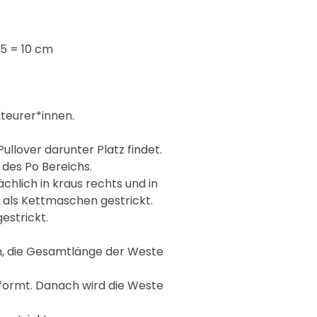
,5 = 10 cm
nteurer*innen.
Pullover darunter Platz findet.
 des Po Bereichs.
chlich in kraus rechts und in
als Kettmaschen gestrickt.
estrickt.
en, die Gesamtlänge der Weste
formt. Danach wird die Weste