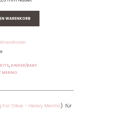
DEN WARENKORB
Versandkosten
ge
KITS
,
KINDER/BABY
Y MERINO
g For Olive – Heavy Merino
) für