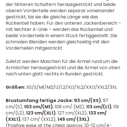
der hinteren Schultern herausgestrickt und beide
oberen Vorderteile werden separat voneinander
gestrickt, bis sie die gleiche Länge wie das
Rückenteil haben. Für den unteren Jackenbereich –
mit leichter A-Linie – werden das Rückenteil und
beide Vorderteile in einem Stück fertiggestellt. Die
schmalen Blenden werden gleichzeitig mit den
Vorderteilen mitgestrickt.
Zuletzt werden Maschen für die Ärmel rund um die
Armlöcher herausgestrickt und die Ärmel von oben
nach unten glatt rechts in Runden gestrickt.
Größen:
XS/S/M1/M2/L1/L2/XL1/XL2/XXL1/XXL2/3XL
Brustumfang fertige Jacke:
93 cm/(XS)
, 97
cm/(S),
103 cm/(M1)
, 109 cm/ (M2),
113 cm/(L1)
, 119
cm/(L2),
123 cm/(XL1)
, 127 cm/(XL2),
133 cm/
(XXL1)
, 137 cm/ (XXL2),
145 cm/ (3XL)
.
(Positive ease at the chest approx. 10-12 cm/4-