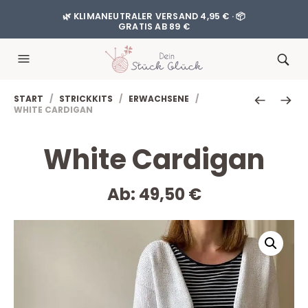
🌿 KLIMANEUTRALER VERSAND 4,95 € · 📦
GRATIS AB 89 €
START
/
STRICKKITS
/
ERWACHSENE
/
WHITE CARDIGAN
White Cardigan
Ab:
49,50
€