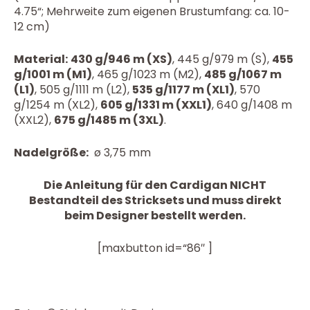
4.75“; Mehrweite zum eigenen Brustumfang: ca. 10-
12 cm)
Material:
430 g/946 m (XS)
, 445 g/979 m (S),
455
g/1001 m (M1)
, 465 g/1023 m (M2),
485 g/1067 m
(L1)
, 505 g/1111 m (L2),
535 g/1177 m (XL1)
, 570
g/1254 m (XL2),
605 g/1331 m (XXL1)
, 640 g/1408 m
(XXL2),
675 g/1485 m (3XL)
.
Nadelgröße:
ø 3,75 mm
Die Anleitung für den Cardigan NICHT
Bestandteil des Stricksets und muss direkt
beim Designer bestellt werden.
[maxbutton id=“86″ ]