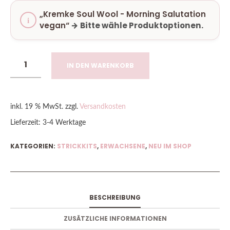
„Kremke Soul Wool - Morning Salutation
vegan“
→
Bitte wähle Produktoptionen.
IN DEN WARENKORB
inkl. 19 % MwSt.
zzgl.
Versandkosten
Lieferzeit:
3-4 Werktage
KATEGORIEN:
STRICKKITS
,
ERWACHSENE
,
NEU IM SHOP
BESCHREIBUNG
ZUSÄTZLICHE INFORMATIONEN