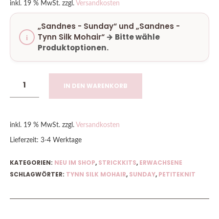
inkl. 19 % MwSt.
zzgl.
Versandkosten
„Sandnes - Sunday“ und „Sandnes -
Tynn Silk Mohair“
→
Bitte wähle
Produktoptionen.
IN DEN WARENKORB
inkl. 19 % MwSt.
zzgl.
Versandkosten
Lieferzeit:
3-4 Werktage
KATEGORIEN:
NEU IM SHOP
,
STRICKKITS
,
ERWACHSENE
SCHLAGWÖRTER:
TYNN SILK MOHAIR
,
SUNDAY
,
PETITEKNIT