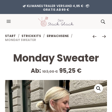
🌿 KLIMANEUTRALER VERSAND 4,95 € · 📦
GRATIS AB 89 €
START
/
STRICKKITS
/
ERWACHSENE
/
MONDAY SWEATER
Monday Sweater
Ursprünglicher
Aktueller
Ab:
95,25
€
103,00
€
Preis
Preis
war:
ist:
103,00 €
95,25 €.