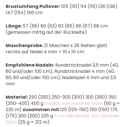
Brustumfang Pullover:
105 (110) 114 (119) 128 (138)
147 (154) 166 cm
Länge:
57 (58) 60 (62) 63 (65) 66 (67) 68 cm
(gemessen mittig auf der Rückseite)
Maschenprobe:
21 Maschen x 28 Reihen glatt
rechts auf Nadel 4 mm = 10 x 10 cm
Empfohlene Nadeln:
Rundstricknadel 3,5 mm (40,
80 und/oder 100 cm), Rundstricknadel 4 mm (40,
60, 80 und/oder 100 cm), Nadelspiel 4 mm und 3,5
mm
Material:
250 (250) 250-300 (300) 300 (350) 350
(350-400) 400 g
Sunday von Sandnes Garn
(50 g =
235 m)
zusammen mit
125 (125-150) 150 (150) 175
(175) 200 (200) 225 g
Tynn Silk Mohair von Sandnes
Garn
(25 g = 212 m)