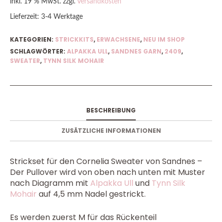
inkl. 19 % MwSt.
zzgl.
Versandkosten
Lieferzeit:
3-4 Werktage
KATEGORIEN:
STRICKKITS
,
ERWACHSENE
,
NEU IM SHOP
SCHLAGWÖRTER:
ALPAKKA ULL
,
SANDNES GARN
,
2409
,
SWEATER
,
TYNN SILK MOHAIR
BESCHREIBUNG
ZUSÄTZLICHE INFORMATIONEN
Strickset für den Cornelia Sweater von Sandnes –
Der Pullover wird von oben nach unten mit Muster
nach Diagramm mit
Alpakka Ull
und
Tynn Silk
Mohair
auf 4,5 mm Nadel gestrickt.
Es werden zuerst M für das Rückenteil