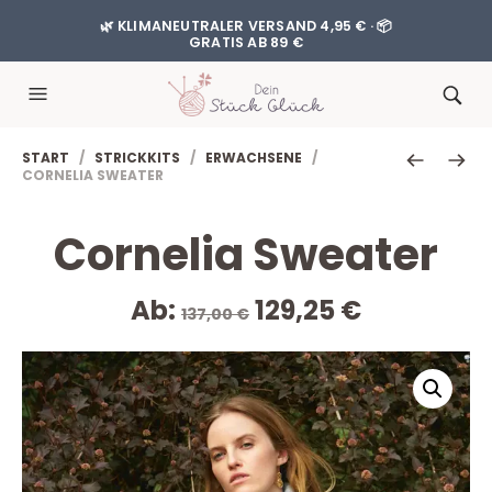
🌿 KLIMANEUTRALER VERSAND 4,95 € · 📦
GRATIS AB 89 €
START
/
STRICKKITS
/
ERWACHSENE
/
CORNELIA SWEATER
Cornelia Sweater
Ursprünglicher
Aktueller
Ab:
129,25
€
137,00
€
Preis
Preis
war:
ist:
137,00 €
129,25 €.