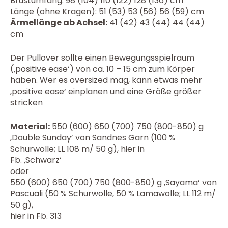
Brustumfang: 98 (104) 110 (122) 128 (136) cm
Länge (ohne Kragen): 51 (53) 53 (56) 56 (59) cm
Ärmellänge ab Achsel:
41 (42) 43 (44) 44 (44)
cm
Der Pullover sollte einen Bewegungsspielraum
(‚positive ease‘) von ca. 10 – 15 cm zum Körper
haben. Wer es oversized mag, kann etwas mehr
‚positive ease‘ einplanen und eine Größe größer
stricken
Material:
550 (600) 650 (700) 750 (800-850) g
‚Double Sunday’ von Sandnes Garn (100 %
Schurwolle; LL 108 m/ 50 g), hier in
Fb. ‚Schwarz‘
oder
550 (600) 650 (700) 750 (800-850) g ‚Sayama‘ von
Pascuali (50 % Schurwolle, 50 % Lamawolle; LL 112 m/
50 g),
hier in Fb. 313