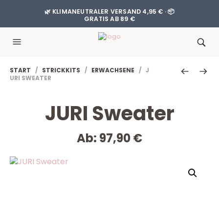
🌿 KLIMANEUTRALER VERSAND 4,95 € · 📦
GRATIS AB 89 €
START
/
STRICKKITS
/
ERWACHSENE
/ J
URI SWEATER
JURI Sweater
Ab:
97,90
€