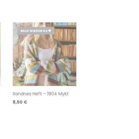
BALD WIEDER DA 💗
Sandnes Heft – 1904 Mykt
8,50
€