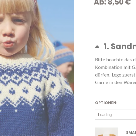
Ab:
8,50
€
1
Sandn
Bitte beachte das d
Kombination mit G
dürfen. Lege zuers
Garne in den Ware
OPTIONEN:
SMA