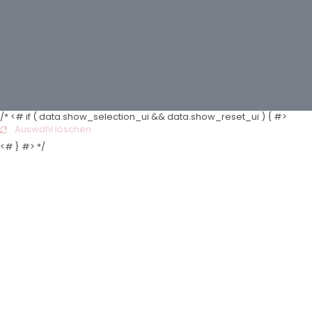
/* <# if ( data.show_selection_ui && data.show_reset_ui ) { #>
Auswahl löschen
<# } #> */