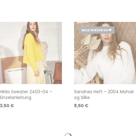
BALD WIEDER DA 💗
Hilda Sweater 2403-04 –
Sandnes Heft – 2004 Mohair
Einzelanleitung
og Silke
3,50
€
8,50
€