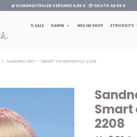
🌿 KLIMANEUTRALER VERSAND 4,95 € · 📦 GRATIS AB 89 €
% SALE
GARNE
NEU IM SHOP
STRICKKITS
/ SANDNES HEFT – SMART OG MERINOULL 2208
Sandne
Smart 
2208