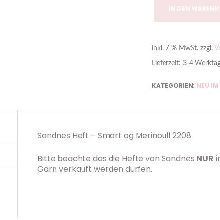
IN DEN WAREN
inkl. 7 % MwSt.
zzgl.
V
Lieferzeit:
3-4 Werkta
KATEGORIEN:
NEU IM
Sandnes Heft – Smart og Merinoull 2208
Bitte beachte das die Hefte von Sandnes
NUR
i
Garn verkauft werden dürfen.