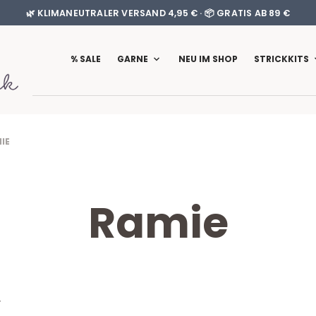
🌿 KLIMANEUTRALER VERSAND 4,95 € · 📦 GRATIS AB 89 €
% SALE
GARNE
NEU IM SHOP
STRICKKITS
IE
Ramie
T