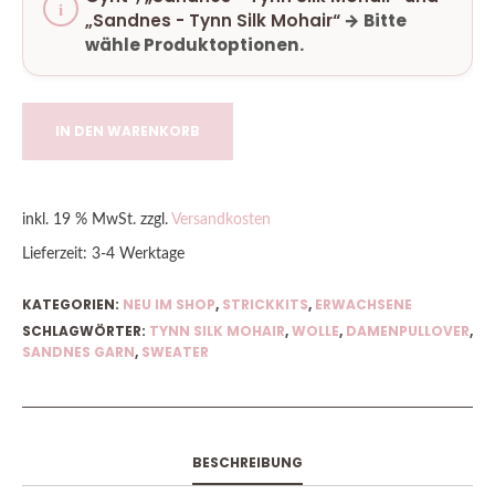
„Sandnes - Tynn Silk Mohair“
→
Bitte
wähle Produktoptionen.
IN DEN WARENKORB
inkl. 19 % MwSt.
zzgl.
Versandkosten
Lieferzeit:
3-4 Werktage
KATEGORIEN:
NEU IM SHOP
,
STRICKKITS
,
ERWACHSENE
SCHLAGWÖRTER:
TYNN SILK MOHAIR
,
WOLLE
,
DAMENPULLOVER
,
SANDNES GARN
,
SWEATER
BESCHREIBUNG