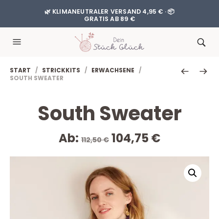
🌿 KLIMANEUTRALER VERSAND 4,95 € · 📦
GRATIS AB 89 €
START
/
STRICKKITS
/
ERWACHSENE
/
SOUTH SWEATER
South Sweater
Ursprünglicher
Aktueller
Ab:
104,75
€
112,50
€
Preis
Preis
war:
ist:
112,50 €
104,75 €.