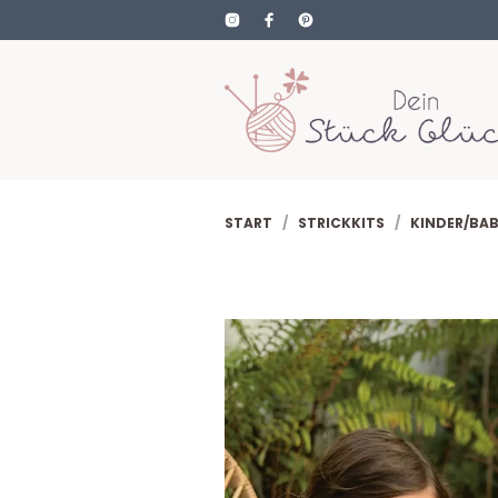
START
/
STRICKKITS
/
KINDER/BA