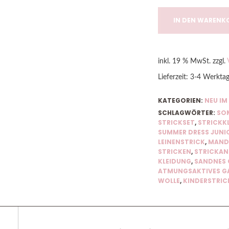
IN DEN WARENK
inkl. 19 % MwSt.
zzgl.
Lieferzeit:
3-4 Werkta
KATEGORIEN:
NEU IM
SCHLAGWÖRTER:
SO
STRICKSET
,
STRICKKL
SUMMER DRESS JUNI
LEINENSTRICK
,
MANDA
STRICKEN
,
STRICKAN
KLEIDUNG
,
SANDNES 
ATMUNGSAKTIVES G
WOLLE
,
KINDERSTRI