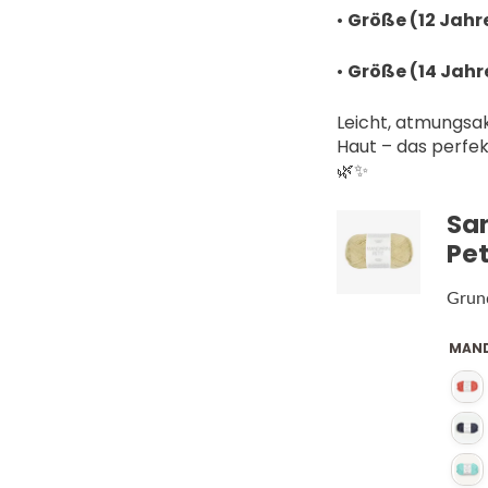
•
Größe (12 Jahre
•
Größe (14 Jahr
Leicht, atmungsa
Haut – das perfek
🌿✨
Sa
Pet
Grun
MAND