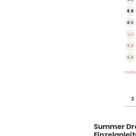
ZURÜ
Summer Dre
Einzelanlei