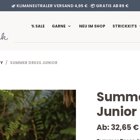
🌿 KLIMANEUTRALER VERSAND 4,95 € · 📦 GRATIS AB 89 €
% SALE
GARNE
NEU IM SHOP
STRICKKITS
BY
/ SUMMER DRESS JUNIOR
Summe
Junior
Ab:
32,65
€