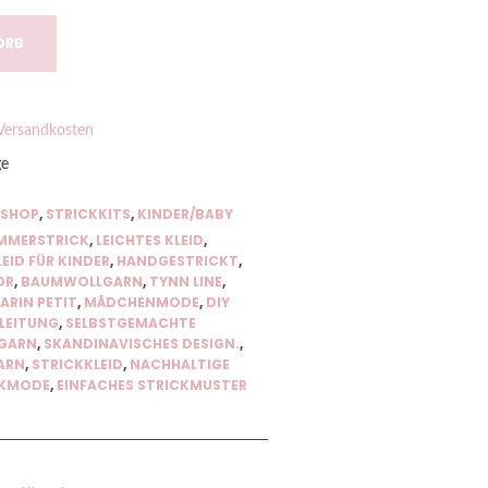
ORB
Versandkosten
ge
 SHOP
,
STRICKKITS
,
KINDER/BABY
MMERSTRICK
,
LEICHTES KLEID
,
EID FÜR KINDER
,
HANDGESTRICKT
,
OR
,
BAUMWOLLGARN
,
TYNN LINE
,
RIN PETIT
,
MÄDCHENMODE
,
DIY
LEITUNG
,
SELBSTGEMACHTE
GARN
,
SKANDINAVISCHES DESIGN.
,
ARN
,
STRICKKLEID
,
NACHHALTIGE
CKMODE
,
EINFACHES STRICKMUSTER