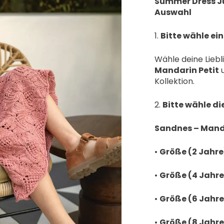
Summer Dress J
Auswahl
1.
Bitte wähle ein
Wähle deine Liebl
Mandarin Petit
Kollektion.
2.
Bitte wähle di
Sandnes – Manda
•
Größe (2 Jahre
•
Größe (4 Jahre
•
Größe (6 Jahre
•
Größe (8 Jahre