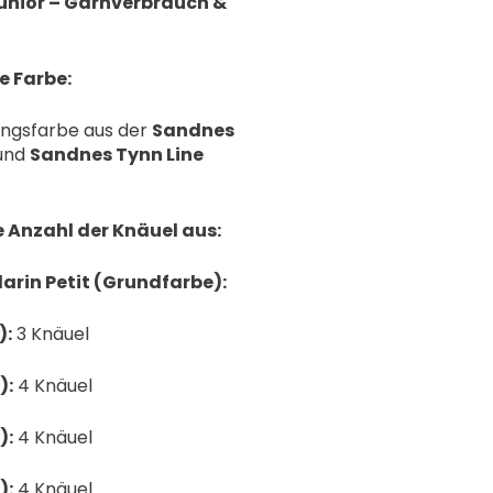
unior – Garnverbrauch &
e Farbe:
ingsfarbe aus der
Sandnes
und
Sandnes Tynn Line
e Anzahl der Knäuel aus:
rin Petit (Grundfarbe):
):
3 Knäuel
):
4 Knäuel
):
4 Knäuel
):
4 Knäuel