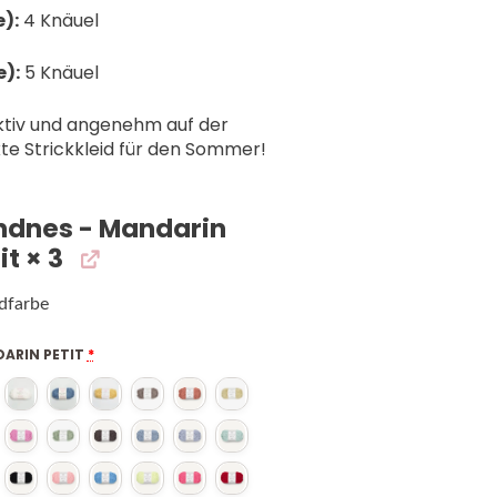
):
4 Knäuel
e):
5 Knäuel
ktiv und angenehm auf der
te Strickkleid für den Sommer!
ndnes - Mandarin
it
× 3
dfarbe
ARIN PETIT
*