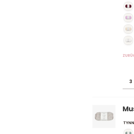
ZURÜ
Mu
TYNN